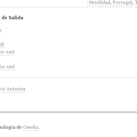
Movilidad
,
Portugal
,
 de Salida
m
df
es-xml
ka-xml
to Anterior
nología de
Omeka
.