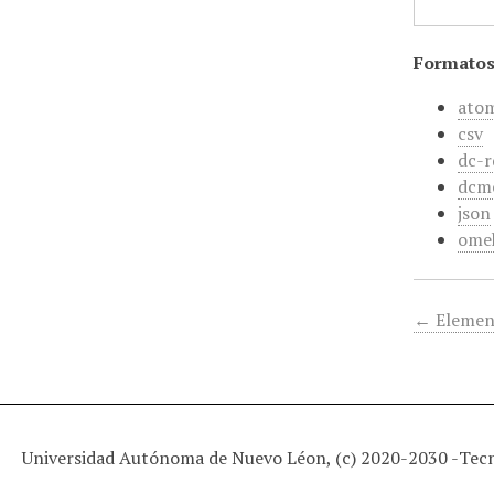
Formatos
ato
csv
dc-r
dcm
json
ome
← Elemen
Universidad Autónoma de Nuevo Léon, (c) 2020-2030 -
Tec