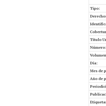
Tipo:
Derechos
Identifi
Cobertur
Título U
Número
Volumen
Día:
Mes de p
Año de p
Periodic
Publicac
Etiqueta