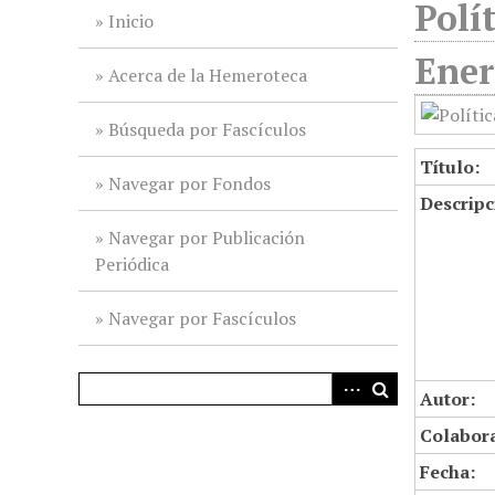
Polí
i
Inicio
n
Ener
c
Acerca de la Hemeroteca
i
p
Búsqueda por Fascículos
a
Título:
l
Navegar por Fondos
Descripc
Navegar por Publicación
Periódica
Navegar por Fascículos
Autor:
Colabor
Fecha: