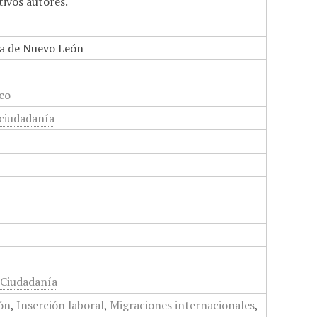
tivos autores.
a de Nuevo León
ico
 ciudadanía
y Ciudadanía
ión
,
Inserción laboral
,
Migraciones internacionales
,