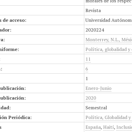
morales de los respec
Revista
 de acceso:
Universidad Autónom
cador:
2020224
a:
Monterrey, N.L., Méx
niforme:
Política, globalidad y
:
11
:
6
1
ublicación:
Enero-Junio
ublicación:
2020
idad:
Semestral
ión Periódica:
Política, Globalidad 
s
España
,
Haití
,
Inclus