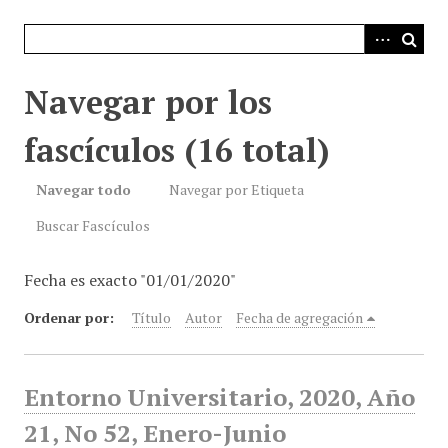
i
n
c
i
Navegar por los
p
a
fascículos (16 total)
l
Navegar todo
Navegar por Etiqueta
Buscar Fascículos
Fecha es exacto "01/01/2020"
Ordenar por:
Título
Autor
Fecha de agregación
Entorno Universitario, 2020, Año
21, No 52, Enero-Junio