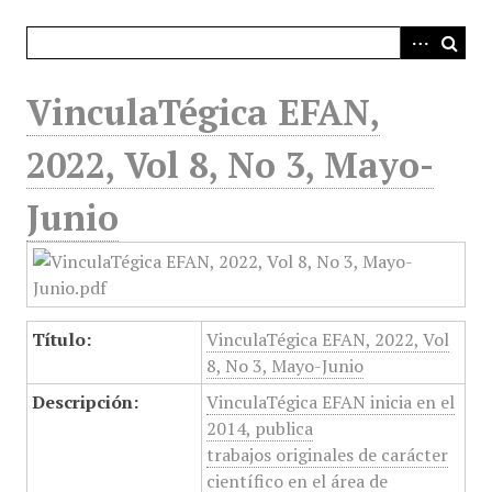
i
n
c
i
VinculaTégica EFAN,
p
a
2022, Vol 8, No 3, Mayo-
l
Junio
Título:
VinculaTégica EFAN, 2022, Vol
8, No 3, Mayo-Junio
Descripción:
VinculaTégica EFAN inicia en el
2014, publica
trabajos originales de carácter
científico en el área de