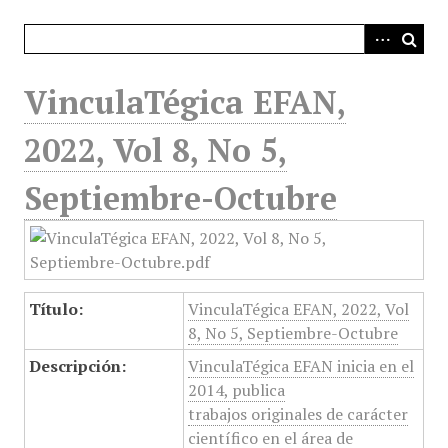
i
n
c
i
VinculaTégica EFAN,
p
a
2022, Vol 8, No 5,
l
Septiembre-Octubre
Título:
VinculaTégica EFAN, 2022, Vol
8, No 5, Septiembre-Octubre
Descripción:
VinculaTégica EFAN inicia en el
2014, publica
trabajos originales de carácter
científico en el área de