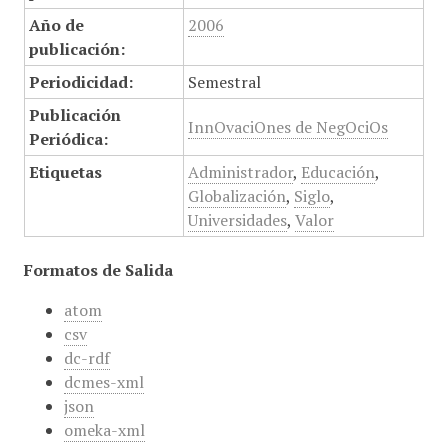
Año de
2006
publicación:
Periodicidad:
Semestral
Publicación
InnOvaciOnes de NegOciOs
Periódica:
Etiquetas
Administrador
,
Educación
,
Globalización
,
Siglo
,
Universidades
,
Valor
Formatos de Salida
atom
csv
dc-rdf
dcmes-xml
json
omeka-xml