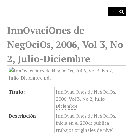
i
n
c
i
InnOvaciOnes de
p
a
NegOciOs, 2006, Vol 3, No
l
2, Julio-Diciembre
Título:
InnOvaciOnes de NegOciOs,
2006, Vol 3, No 2, Julio-
Diciembre
Descripción:
InnOvaciOnes de NegOciOs,
inicia en el 2004; publica
trabajos originales de nivel