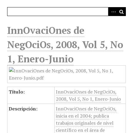
i
n
c
i
InnOvaciOnes de
p
a
NegOciOs, 2008, Vol 5, No
l
1, Enero-Junio
Título:
InnOvaciOnes de NegOciOs,
2008, Vol 5, No 1, Enero-Junio
Descripción:
InnOvaciOnes de NegOciOs,
inicia en el 2004; publica
trabajos originales de nivel
científico en el área de