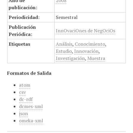
Año de
2008
publicación:
Periodicidad:
Semestral
Publicación
InnOvaciOnes de NegOciOs
Periódica:
Etiquetas
Análisis
,
Conocimiento
,
Estudio
,
Innovación
,
Investigación
,
Muestra
Formatos de Salida
atom
csv
dc-rdf
dcmes-xml
json
omeka-xml