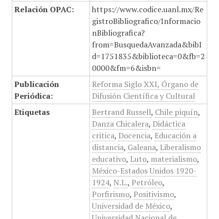
Relación OPAC:
https://www.codice.uanl.mx/Re
gistroBibliografico/Informacio
nBibliografica?
from=BusquedaAvanzada&bibI
d=1751835&biblioteca=0&fb=2
0000&fm=6&isbn=
Publicación
Reforma Siglo XXI, Órgano de
Periódica:
Difusión Científica y Cultural
Etiquetas
Bertrand Russell
,
Chile piquín
,
Danza Chicalera
,
Didáctica
critica
,
Docencia
,
Educación a
distancia
,
Galeana
,
Liberalismo
educativo
,
Luto
,
materialismo
,
México-Estados Unidos 1920-
1924
,
N.L.
,
Petróleo
,
Porfirismo
,
Positivismo
,
Universidad de México
,
Universidad Nacional de