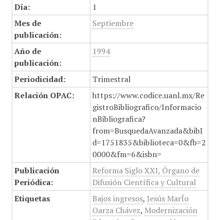
Día:
1
Mes de
Septiembre
publicación:
Año de
1994
publicación:
Periodicidad:
Trimestral
Relación OPAC:
https://www.codice.uanl.mx/Re
gistroBibliografico/Informacio
nBibliografica?
from=BusquedaAvanzada&bibI
d=1751835&biblioteca=0&fb=2
0000&fm=6&isbn=
Publicación
Reforma Siglo XXI, Órgano de
Periódica:
Difusión Científica y Cultural
Etiquetas
Bajos ingresos
,
Jesús MarÍo
Oarza Chávez
,
Modernización