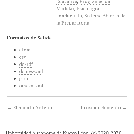
Educativa
,
Programación
Modular
,
Psicología
conductista
,
Sistema Abierto de
la Preparatoria
Formatos de Salida
atom
csv
dc-rdf
dcmes-xml
json
omeka-xml
← Elemento Anterior
Próximo elemento →
Universidad Autónoma de Nuevo Léon, (c) 2020-2030 -