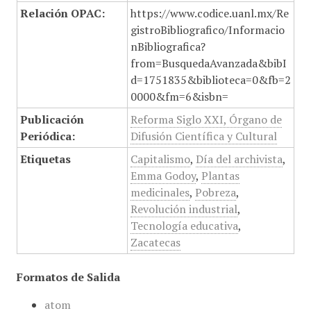
Relación OPAC:
https://www.codice.uanl.mx/Re
gistroBibliografico/Informacio
nBibliografica?
from=BusquedaAvanzada&bibI
d=1751835&biblioteca=0&fb=2
0000&fm=6&isbn=
Publicación
Reforma Siglo XXI, Órgano de
Periódica:
Difusión Científica y Cultural
Etiquetas
Capitalismo
,
Día del archivista
,
Emma Godoy
,
Plantas
medicinales
,
Pobreza
,
Revolución industrial
,
Tecnología educativa
,
Zacatecas
Formatos de Salida
atom