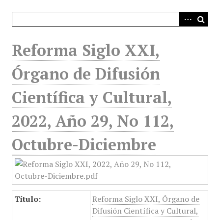
i
n
c
i
Reforma Siglo XXI,
p
a
Órgano de Difusión
l
Científica y Cultural,
2022, Año 29, No 112,
Octubre-Diciembre
Título:
Reforma Siglo XXI, Órgano de
Difusión Científica y Cultural,