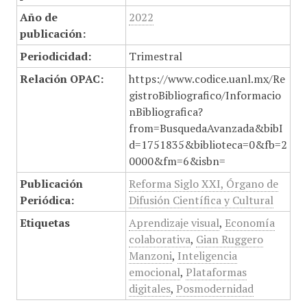
Año de
2022
publicación:
Periodicidad:
Trimestral
Relación OPAC:
https://www.codice.uanl.mx/Re
gistroBibliografico/Informacio
nBibliografica?
from=BusquedaAvanzada&bibI
d=1751835&biblioteca=0&fb=2
0000&fm=6&isbn=
Publicación
Reforma Siglo XXI, Órgano de
Periódica:
Difusión Científica y Cultural
Etiquetas
Aprendizaje visual
,
Economía
colaborativa
,
Gian Ruggero
Manzoni
,
Inteligencia
emocional
,
Plataformas
digitales
,
Posmodernidad