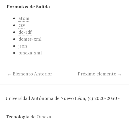
Formatos de Salida
atom
csv
dc-rdf
dcmes-xml
json
omeka-xml
← Elemento Anterior
Próximo elemento →
Universidad Autónoma de Nuevo Léon, (c) 2020-2030 -
Tecnología de
Omeka
.