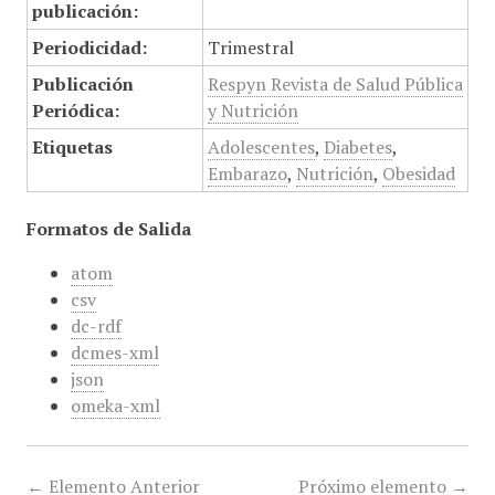
publicación:
Periodicidad:
Trimestral
Publicación
Respyn Revista de Salud Pública
Periódica:
y Nutrición
Etiquetas
Adolescentes
,
Diabetes
,
Embarazo
,
Nutrición
,
Obesidad
Formatos de Salida
atom
csv
dc-rdf
dcmes-xml
json
omeka-xml
← Elemento Anterior
Próximo elemento →