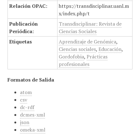
Relación OPAC:
https://transdisciplinar.uanl.m
x/index.php/t
Publicación
Transdisciplinar: Revista de
Periódica:
Ciencias Sociales
Etiquetas
Aprendizaje de Genómica
,
Ciencias sociales
,
Educación
,
Gordofobia
,
Prácticas
profesionales
Formatos de Salida
atom
csv
dc-rdf
dcmes-xml
json
omeka-xml