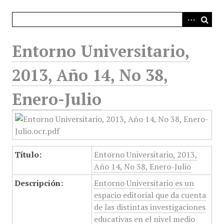
i
n
c
i
Entorno Universitario,
p
a
2013, Año 14, No 38,
l
Enero-Julio
Título:
Entorno Universitario, 2013,
Año 14, No 38, Enero-Julio
Descripción:
Entorno Universitario es un
espacio editorial que da cuenta
de las distintas investigaciones
educativas en el nivel medio