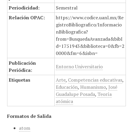
Periodicidad:
Semestral
Relación OPAC:
https://www.codice.uanl.mx/Re
gistroBibliografico/Informacio
nBibliografica?
from=BusquedaAvanzada&bibI
d=1751943&biblioteca=0&fb=2
0000&fm=6&isbn=
Publicación
Entorno Universitario
Periódica:
Etiquetas
Arte
,
Competencias educativas
,
Educación
,
Humanismo
,
José
Guadalupe Posada
,
Teoría
atómica
Formatos de Salida
atom