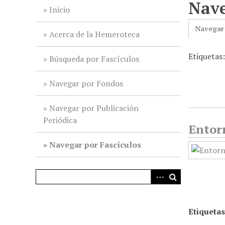
Nave
i
Inicio
n
Navegar
c
Acerca de la Hemeroteca
i
Etiquetas
p
Búsqueda por Fascículos
a
l
Navegar por Fondos
Navegar por Publicación
Periódica
Entorn
Navegar por Fascículos
Etiquetas