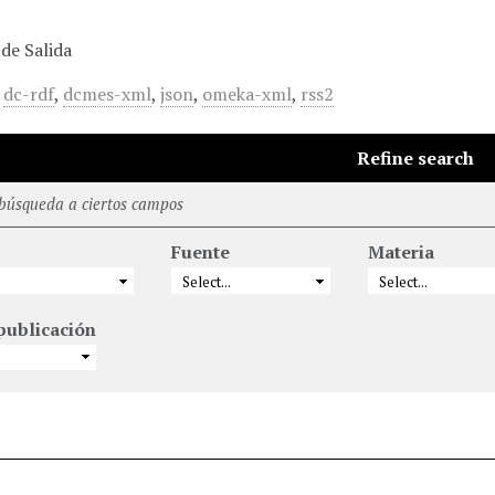
de Salida
,
dc-rdf
,
dcmes-xml
,
json
,
omeka-xml
,
rss2
Refine search
 búsqueda a ciertos campos
Fuente
Materia
publicación