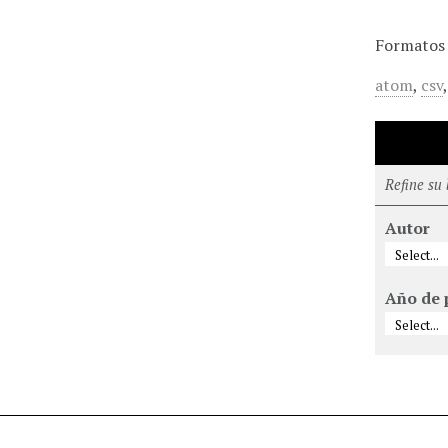
Formatos 
atom
,
csv
Refine su
Autor
Año de 