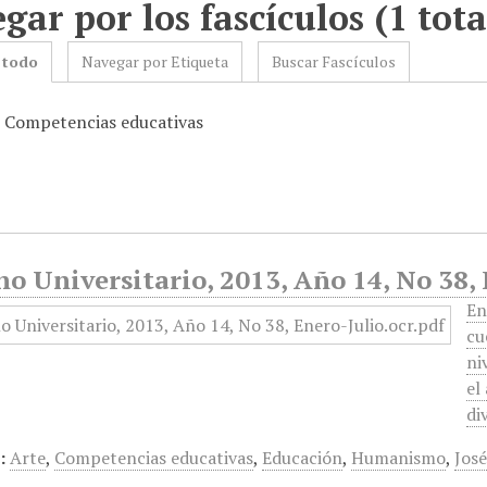
gar por los fascículos (1 tota
 todo
Navegar por Etiqueta
Buscar Fascículos
: Competencias educativas
o Universitario, 2013, Año 14, No 38,
En
cu
ni
el
di
:
Arte
,
Competencias educativas
,
Educación
,
Humanismo
,
Jos