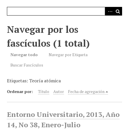
i
n
c
i
Navegar por los
p
a
fascículos (1 total)
l
Navegar todo
Navegar por Etiqueta
Buscar Fascículos
Etiquetas: Teoría atómica
Ordenar por:
Título
Autor
Fecha de agregación
Entorno Universitario, 2013, Año
14, No 38, Enero-Julio