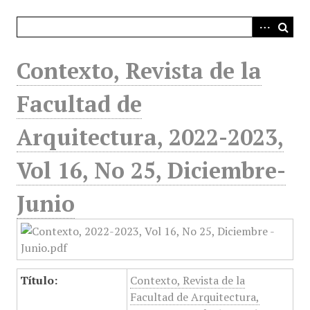
i
n
c
i
Contexto, Revista de la
p
a
Facultad de
l
Arquitectura, 2022-2023,
Vol 16, No 25, Diciembre-
Junio
Título:
Contexto, Revista de la
Facultad de Arquitectura,