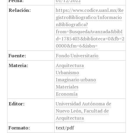
Fecha:
01/12/2022
Relación:
https://www.codice.uanl.mx/Re
gistroBibliografico/Informacio
nBibliografica?
from=BusquedaAvanzada&bibI
d=1785403&biblioteca=0&fb=2
0000&fm=6&isbn=
Fuente:
Fondo Universitario
Materia:
Arquitectura
Urbanismo
Imaginario urbano
Materiales
Economía
Editor:
Universidad Autónoma de
Nuevo León, Facultad de
Arquitectura
Formato:
text/pdf