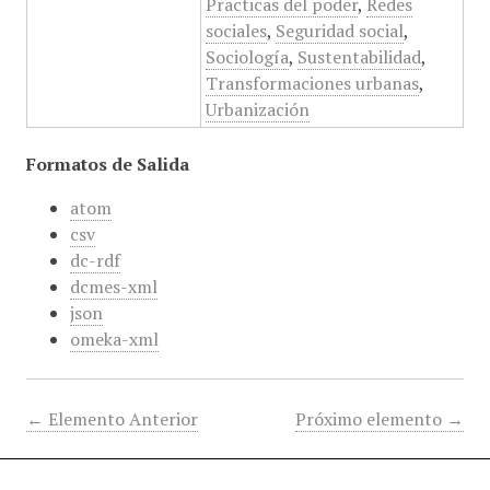
Practicas del poder
,
Redes
sociales
,
Seguridad social
,
Sociología
,
Sustentabilidad
,
Transformaciones urbanas
,
Urbanización
Formatos de Salida
atom
csv
dc-rdf
dcmes-xml
json
omeka-xml
← Elemento Anterior
Próximo elemento →