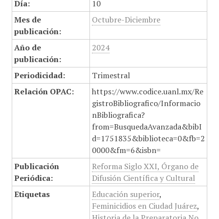
Día:
10
Mes de
Octubre-Diciembre
publicación:
Año de
2024
publicación:
Periodicidad:
Trimestral
Relación OPAC:
https://www.codice.uanl.mx/Re
gistroBibliografico/Informacio
nBibliografica?
from=BusquedaAvanzada&bibI
d=1751835&biblioteca=0&fb=2
0000&fm=6&isbn=
Publicación
Reforma Siglo XXI, Órgano de
Periódica:
Difusión Científica y Cultural
Etiquetas
Educación superior
,
Feminicidios en Ciudad Juárez
,
Historia de la Preparatoria No.