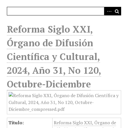
i
n
c
i
Reforma Siglo XXI,
p
a
Órgano de Difusión
l
Científica y Cultural,
2024, Año 31, No 120,
Octubre-Diciembre
Título:
Reforma Siglo XXI, Órgano de