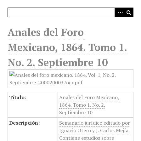
i
n
c
i
Anales del Foro
p
a
Mexicano, 1864. Tomo 1.
l
No. 2. Septiembre 10
Título:
Anales del Foro Mexicano,
1864. Tomo 1. No. 2.
Septiembre 10
Descripción:
Semanario jurídico editado por
Ignacio Otero y J. Carlos Mejía.
Contiene estudios sobre