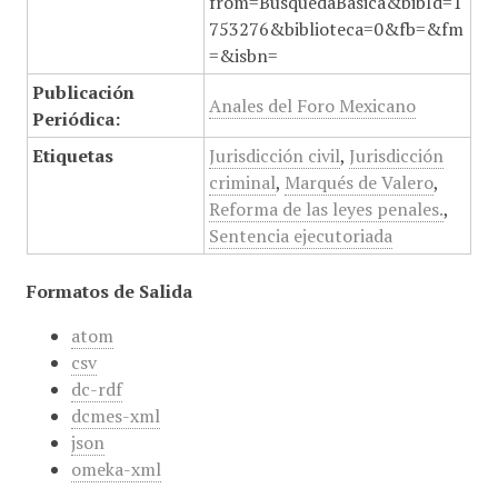
from=BusquedaBasica&bibId=1
753276&biblioteca=0&fb=&fm
=&isbn=
Publicación
Anales del Foro Mexicano
Periódica:
Etiquetas
Jurisdicción civil
,
Jurisdicción
criminal
,
Marqués de Valero
,
Reforma de las leyes penales.
,
Sentencia ejecutoriada
Formatos de Salida
atom
csv
dc-rdf
dcmes-xml
json
omeka-xml