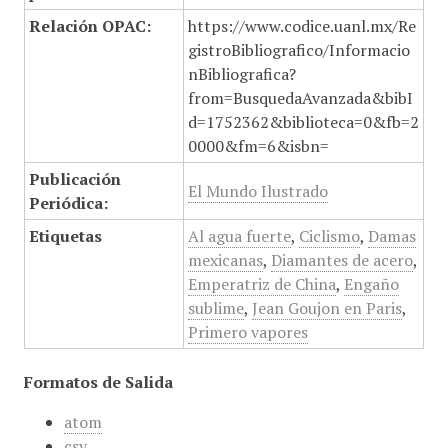
Relación OPAC:
https://www.codice.uanl.mx/Re
gistroBibliografico/Informacio
nBibliografica?
from=BusquedaAvanzada&bibI
d=1752362&biblioteca=0&fb=2
0000&fm=6&isbn=
Publicación
El Mundo Ilustrado
Periódica:
Etiquetas
Al agua fuerte
,
Ciclismo
,
Damas
mexicanas
,
Diamantes de acero
,
Emperatriz de China
,
Engaño
sublime
,
Jean Goujon en Paris
,
Primero vapores
Formatos de Salida
atom
csv