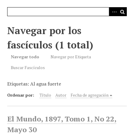
i
n
c
i
Navegar por los
p
a
fascículos (1 total)
l
Navegar todo
Navegar por Etiqueta
Buscar Fascículos
Etiquetas: Al agua fuerte
Ordenar por:
Título
Autor
Fecha de agregación
El Mundo, 1897, Tomo 1, No 22,
Mayo 30