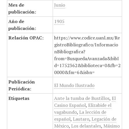
Mes de
Junio
publicación:
Año de
1905
publicación:
Relación OPAC:
https://www.codice.uanl.mx/Re
gistroBibliografico/Informacio
nBibliografica?
from=BusquedaAvanzada&bibI
d=1752362&biblioteca=0&fb=2
0000&fm=6&isbn=
Publicación
El Mundo Ilustrado
Periódica:
Etiquetas
Ante la tumba de Bustillos
,
El
Casino Español
,
Elizabide el
vagabundo
,
La lección de
español
,
Lautaro
,
Legación de
México
,
Los delantales
,
Máximo