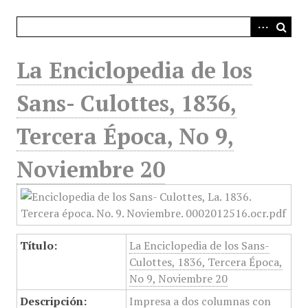
i
n
c
i
La Enciclopedia de los
p
a
Sans- Culottes, 1836,
l
Tercera Época, No 9,
Noviembre 20
Título:
La Enciclopedia de los Sans-
Culottes, 1836, Tercera Época,
No 9, Noviembre 20
Descripción:
Impresa a dos columnas con