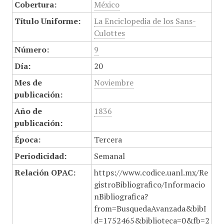
Cobertura:
México
Título Uniforme:
La Enciclopedia de los Sans-
Culottes
Número:
9
Día:
20
Mes de
Noviembre
publicación:
Año de
1836
publicación:
Época:
Tercera
Periodicidad:
Semanal
Relación OPAC:
https://www.codice.uanl.mx/Re
gistroBibliografico/Informacio
nBibliografica?
from=BusquedaAvanzada&bibI
d=1752465&biblioteca=0&fb=2