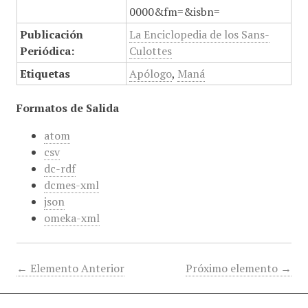
0000&fm=&isbn=
Publicación
La Enciclopedia de los Sans-
Periódica:
Culottes
Etiquetas
Apólogo
,
Maná
Formatos de Salida
atom
csv
dc-rdf
dcmes-xml
json
omeka-xml
← Elemento Anterior
Próximo elemento →