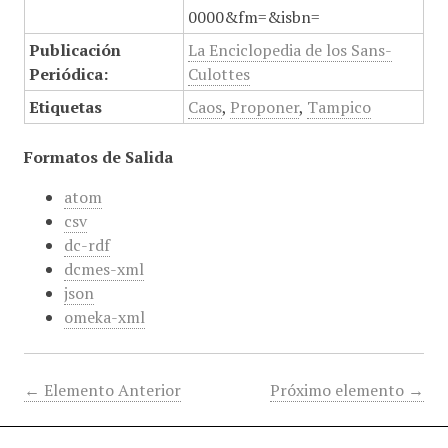
0000&fm=&isbn=
Publicación
La Enciclopedia de los Sans-
Periódica:
Culottes
Etiquetas
Caos
,
Proponer
,
Tampico
Formatos de Salida
atom
csv
dc-rdf
dcmes-xml
json
omeka-xml
← Elemento Anterior
Próximo elemento →