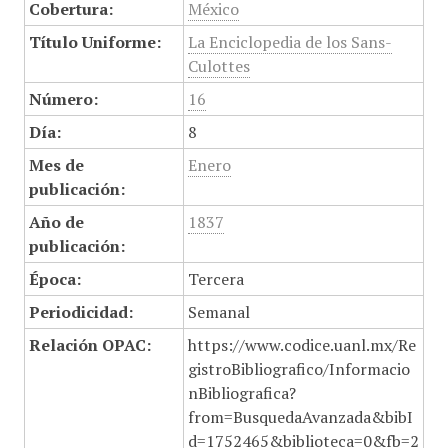
Cobertura:
México
Título Uniforme:
La Enciclopedia de los Sans-
Culottes
Número:
16
Día:
8
Mes de
Enero
publicación:
Año de
1837
publicación:
Época:
Tercera
Periodicidad:
Semanal
Relación OPAC:
https://www.codice.uanl.mx/Re
gistroBibliografico/Informacio
nBibliografica?
from=BusquedaAvanzada&bibI
d=1752465&biblioteca=0&fb=2