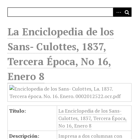
i
n
c
i
La Enciclopedia de los
p
a
Sans- Culottes, 1837,
l
Tercera Época, No 16,
Enero 8
Título:
La Enciclopedia de los Sans-
Culottes, 1837, Tercera Época,
No 16, Enero 8
Descripción:
Impresa a dos columnas con