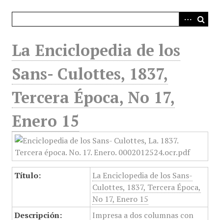
i
n
c
i
La Enciclopedia de los
p
a
Sans- Culottes, 1837,
l
Tercera Época, No 17,
Enero 15
Título:
La Enciclopedia de los Sans-
Culottes, 1837, Tercera Época,
No 17, Enero 15
Descripción:
Impresa a dos columnas con