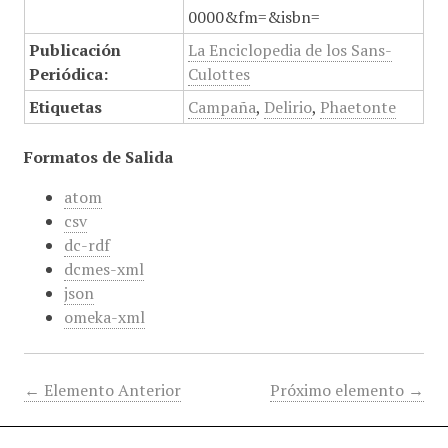
0000&fm=&isbn=
Publicación
La Enciclopedia de los Sans-
Periódica:
Culottes
Etiquetas
Campaña
,
Delirio
,
Phaetonte
Formatos de Salida
atom
csv
dc-rdf
dcmes-xml
json
omeka-xml
← Elemento Anterior
Próximo elemento →