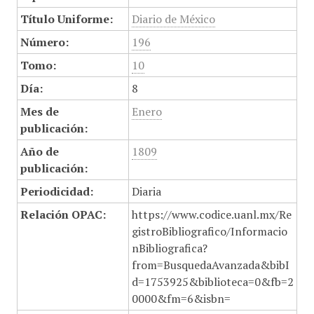
Título Uniforme:
Diario de México
Número:
196
Tomo:
10
Día:
8
Mes de
Enero
publicación:
Año de
1809
publicación:
Periodicidad:
Diaria
Relación OPAC:
https://www.codice.uanl.mx/Re
gistroBibliografico/Informacio
nBibliografica?
from=BusquedaAvanzada&bibI
d=1753925&biblioteca=0&fb=2
0000&fm=6&isbn=