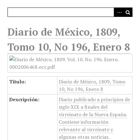
i
n
c
i
Diario de México, 1809,
p
a
Tomo 10, No 196, Enero 8
l
Título:
Diario de México, 1809, Tomo
10, No 196, Enero 8
Descripción:
Diario publicado a principios de
siglo XIX a finales del
virreinato de la Nueva España.
Contiene información
relevante al virreinato y
algunas otras noticias.