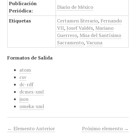
Publicación
Diario de México
Periódica:
Etiquetas
Certamen literario
,
Fernando
VII
,
Josef Valdés
,
Mariano
Guerrero
,
Misa del Santísimo
Sacramento
,
Vacuna
Formatos de Salida
atom
csv
dc-rdf
dcmes-xml
json
omeka-xml
← Elemento Anterior
Próximo elemento →