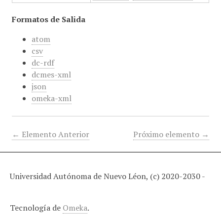
Formatos de Salida
atom
csv
dc-rdf
dcmes-xml
json
omeka-xml
← Elemento Anterior
Próximo elemento →
Universidad Autónoma de Nuevo Léon, (c) 2020-2030 -
Tecnología de
Omeka
.