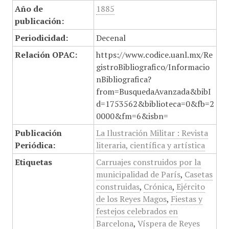
Año de
1885
publicación:
Periodicidad:
Decenal
Relación OPAC:
https://www.codice.uanl.mx/Re
gistroBibliografico/Informacio
nBibliografica?
from=BusquedaAvanzada&bibI
d=1753562&biblioteca=0&fb=2
0000&fm=6&isbn=
Publicación
La Ilustración Militar : Revista
Periódica:
literaria, científica y artística
Etiquetas
Carruajes construidos por la
municipalidad de París
,
Casetas
construidas
,
Crónica
,
Ejército
de los Reyes Magos
,
Fiestas y
festejos celebrados en
Barcelona
,
Víspera de Reyes