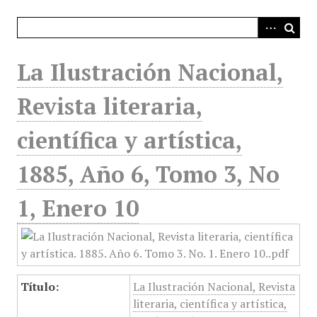
i
n
c
i
La Ilustración Nacional,
p
a
Revista literaria,
l
científica y artística,
1885, Año 6, Tomo 3, No
1, Enero 10
Título:
La Ilustración Nacional, Revista
literaria, científica y artística,