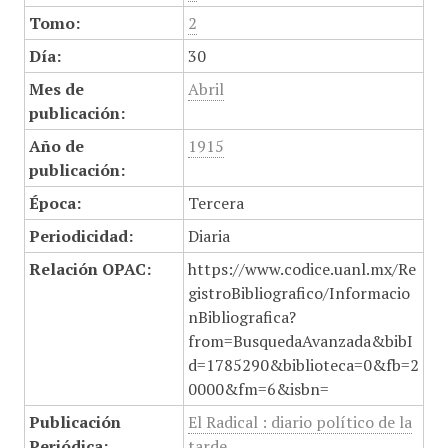
Tomo:
2
Día:
30
Mes de
Abril
publicación:
Año de
1915
publicación:
Época:
Tercera
Periodicidad:
Diaria
Relación OPAC:
https://www.codice.uanl.mx/Re
gistroBibliografico/Informacio
nBibliografica?
from=BusquedaAvanzada&bibI
d=1785290&biblioteca=0&fb=2
0000&fm=6&isbn=
Publicación
El Radical : diario político de la
Periódica:
tarde