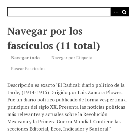
i
n
c
i
Navegar por los
p
a
fascículos (11 total)
l
Navegar todo
Navegar por Etiqueta
Buscar Fascículos
Descripción es exacto "El Radical: diario político de la
tarde, (1914-1915) Dirigido por Luis Zamora Plowes.
Fue un diario político publicado de forma vespertina a
principios del siglo XX. Presenta las noticias políticas
más relevantes y actuales sobre la Revolución
Mexicana y la Primera Guerra Mundial. Contiene las
secciones Editorial, Ecos, Indicador y Santoral."