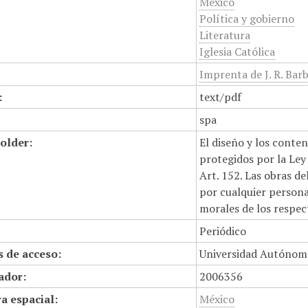
México
Política y gobierno
Literatura
Iglesia Católica
Imprenta de J. R. Barb
:
text/pdf
spa
older:
El diseño y los conte
protegidos por la Ley 
Art. 152. Las obras d
por cualquier persona,
morales de los respec
Periódico
 de acceso:
Universidad Autónom
cador:
2006356
a espacial:
México