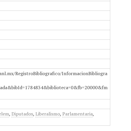
anl.mx/RegistroBibliografico/InformacionBibliogra
ada&bibId=1784834&biblioteca=0&fb=20000&fm
Belem
,
Diputados
,
Liberalismo
,
Parlamentaria
,