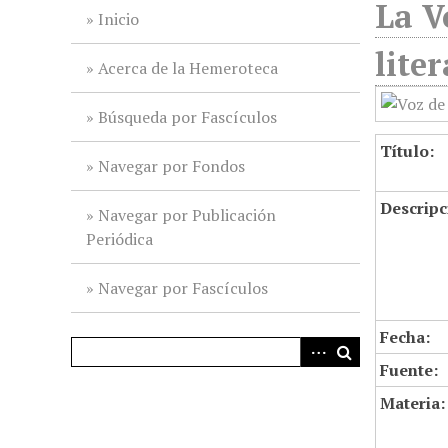
La V
i
Inicio
n
lite
c
Acerca de la Hemeroteca
i
p
Búsqueda por Fascículos
a
Título:
l
Navegar por Fondos
Descripc
Navegar por Publicación
Periódica
Navegar por Fascículos
Fecha:
Fuente:
Materia: