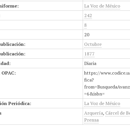
niforme:
La Voz de México
:
242
8
20
ublicación:
Octubre
ublicación:
1877
idad:
Diaria
n OPAC:
https://www.codice.u
fica?
from=BusquedaAvanz
=6&isbn=
ión Periódica:
La Voz de México
s
Arquería
,
Cárcel de 
Prensa