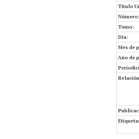
Título U
Número
Tomo:
Día:
Mes de p
Año de p
Periodic
Relació
Publicac
Etiqueta