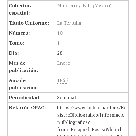
Cobertura
Monterrey, N.L. (México)
espacial:
Título Uniforme:
La Tertulia
Número:
10
Tomo:
1
Día:
28
Mes de
Enero
publicación:
Año de
1865
publicación:
Periodicidad:
Semanal
Relación OPAC:
https://www.codice.uanl.mx/Re
gistroBibliografico/Informacio
nBibliografica?
from=BusquedaBasica&bibId=1