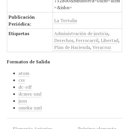
752800&biblioteca=0&fb=&fm
=&isbn=
Publicación
La Tertulia
Periódica:
Etiquetas
Administración de justicia
,
Derechos
,
Ferrocarril
,
Libertad
,
Plan de Hacienda
,
Veracruz
Formatos de Salida
atom
csv
dc-rdf
dcmes-xml
json
omeka-xml
← Elemento Anterior
Próximo elemento →