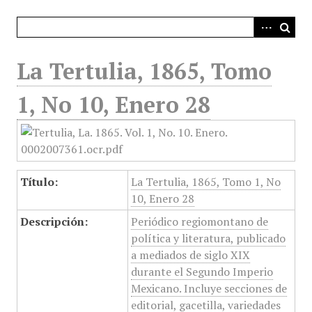
i
n
c
i
La Tertulia, 1865, Tomo
p
a
1, No 10, Enero 28
l
Título:
La Tertulia, 1865, Tomo 1, No
10, Enero 28
Descripción:
Periódico regiomontano de
política y literatura, publicado
a mediados de siglo XIX
durante el Segundo Imperio
Mexicano. Incluye secciones de
editorial, gacetilla, variedades