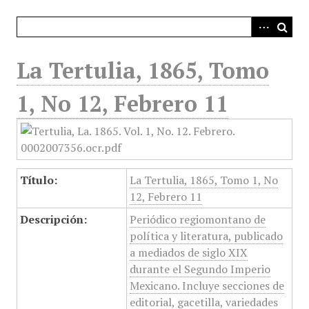
i
n
c
i
La Tertulia, 1865, Tomo
p
a
1, No 12, Febrero 11
l
Título:
La Tertulia, 1865, Tomo 1, No
12, Febrero 11
Descripción:
Periódico regiomontano de
política y literatura, publicado
a mediados de siglo XIX
durante el Segundo Imperio
Mexicano. Incluye secciones de
editorial, gacetilla, variedades