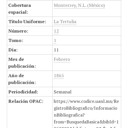
Cobertura
Monterrey, N.L. (México)
espacial:
Título Uniforme:
La Tertulia
Número:
12
Tomo:
1
Día:
11
Mes de
Febrero
publicación:
Año de
1865
publicación:
Periodicidad:
Semanal
Relación OPAC:
https://www.codice.uanl.mx/Re
gistroBibliografico/Informacio
nBibliografica?
from=BusquedaBasica&bibId=1