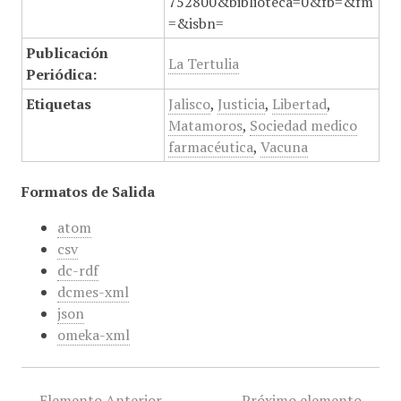
752800&biblioteca=0&fb=&fm
=&isbn=
Publicación
La Tertulia
Periódica:
Etiquetas
Jalisco
,
Justicia
,
Libertad
,
Matamoros
,
Sociedad medico
farmacéutica
,
Vacuna
Formatos de Salida
atom
csv
dc-rdf
dcmes-xml
json
omeka-xml
← Elemento Anterior
Próximo elemento →