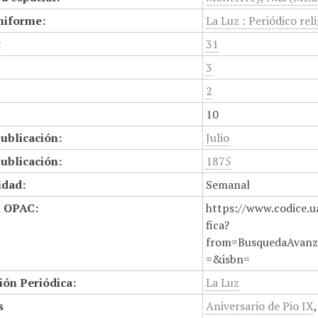
niforme:
La Luz : Periódico reli
:
31
3
2
10
ublicación:
Julio
ublicación:
1875
idad:
Semanal
n OPAC:
https://www.codice.u
fica?
from=BusquedaAvanz
=&isbn=
ión Periódica:
La Luz
s
Aniversario de Pio IX