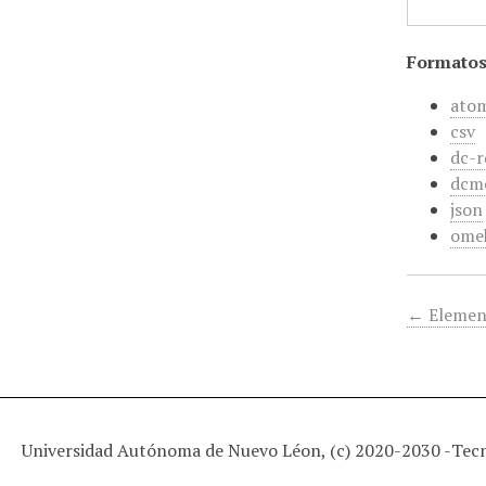
Formatos
ato
csv
dc-r
dcm
json
ome
← Elemen
Universidad Autónoma de Nuevo Léon, (c) 2020-2030 -
Tec