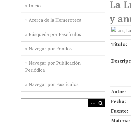
La L
i
Inicio
n
y an
c
Acerca de la Hemeroteca
i
p
Búsqueda por Fascículos
a
Título:
l
Navegar por Fondos
Descripc
Navegar por Publicación
Periódica
Navegar por Fascículos
Autor:
Fecha:
Fuente:
Materia: