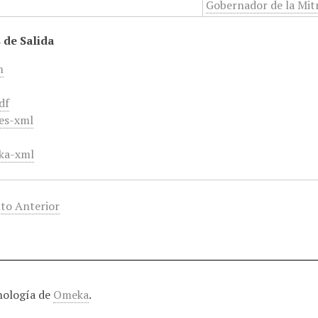
Gobernador de la Mit
 de Salida
m
df
es-xml
ka-xml
to Anterior
nología de
Omeka
.