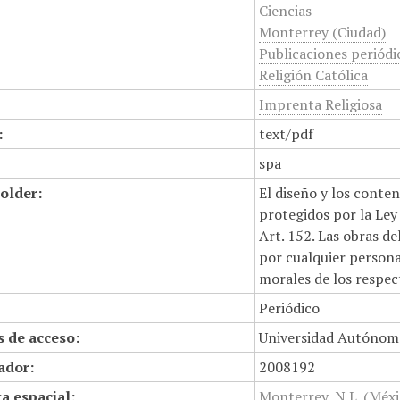
Ciencias
Monterrey (Ciudad)
Publicaciones periódi
Religión Católica
Imprenta Religiosa
:
text/pdf
spa
older:
El diseño y los conte
protegidos por la Ley 
Art. 152. Las obras d
por cualquier persona,
morales de los respec
Periódico
 de acceso:
Universidad Autónom
cador:
2008192
a espacial:
Monterrey, N.L. (Méxi