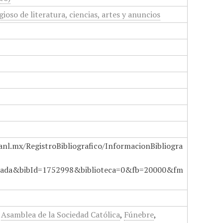
gioso de literatura, ciencias, artes y anuncios
anl.mx/RegistroBibliografico/InformacionBibliogra
ada&bibId=1752998&biblioteca=0&fb=20000&fm
,
Asamblea de la Sociedad Católica
,
Fúnebre
,