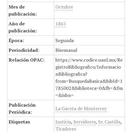
Mes de
Octubre
publicación:
Año de
1865
publicación:
Época:
Segunda
Periodicidad:
Bisemanal
Relación OPAC:
https://www.codice.uanl.mx/Re
gistroBibliografico/Informacio
nBibliografica?
from=BusquedaBasica&bibId=1
785002&biblioteca=0&fb=&fm
=&isbn=
Publicación
La Gaceta de Monterrey
Periódica:
Etiquetas
Justicia
,
Servidores
,
Sr. Castilla
,
Tiradores