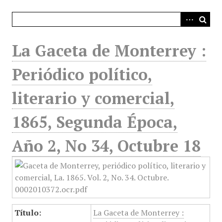
i
n
c
i
La Gaceta de Monterrey :
p
a
Periódico político,
l
literario y comercial,
1865, Segunda Época,
Año 2, No 34, Octubre 18
Título:
La Gaceta de Monterrey :