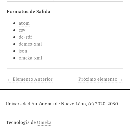
Formatos de Salida
atom
csv
dc-rdf
dcmes-xml
json
omeka-xml
← Elemento Anterior
Próximo elemento →
Universidad Autónoma de Nuevo Léon, (c) 2020-2030 -
Tecnología de
Omeka
.