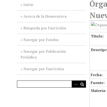
Órga
i
Inicio
n
Nuev
c
Acerca de la Hemeroteca
i
p
Búsqueda por Fascículos
a
Título:
l
Navegar por Fondos
Descripc
Navegar por Publicación
Periódica
Navegar por Fascículos
Fecha:
Fuente:
Materia: