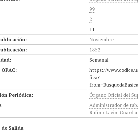
:
99
2
11
ublicación:
Noviembre
ublicación:
1852
idad:
Semanal
n OPAC:
https://www.codice.u
fica?
from=BusquedaBasic
ión Periódica:
Órgano Oficial del S
s
Administrador de tab
Rufino Lavin
,
Guardia
 de Salida