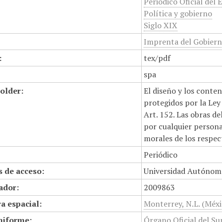
Periódico Oficial del 
Política y gobierno
Siglo XIX
Imprenta del Gobierno
:
tex/pdf
spa
older:
El diseño y los conte
protegidos por la Ley 
Art. 152. Las obras d
por cualquier persona,
morales de los respec
Periódico
 de acceso:
Universidad Autónom
cador:
2009863
a espacial:
Monterrey, N.L. (Méxi
niforme:
Órgano Oficial del S