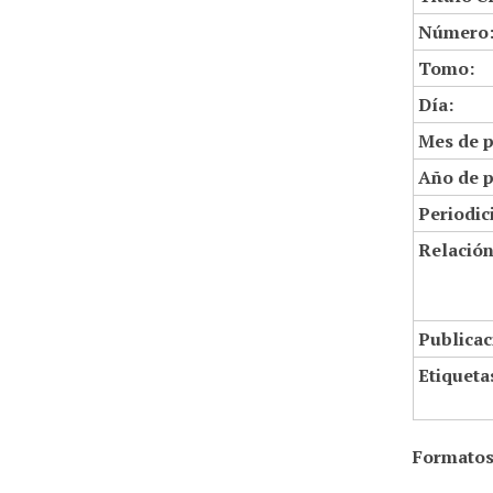
Número
Tomo:
Día:
Mes de p
Año de p
Periodic
Relació
Publicac
Etiqueta
Formatos