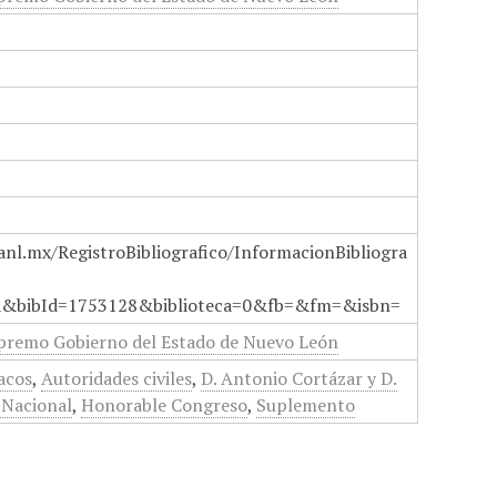
anl.mx/RegistroBibliografico/InformacionBibliogra
a&bibId=1753128&biblioteca=0&fb=&fm=&isbn=
upremo Gobierno del Estado de Nuevo León
acos
,
Autoridades civiles
,
D. Antonio Cortázar y D.
 Nacional
,
Honorable Congreso
,
Suplemento