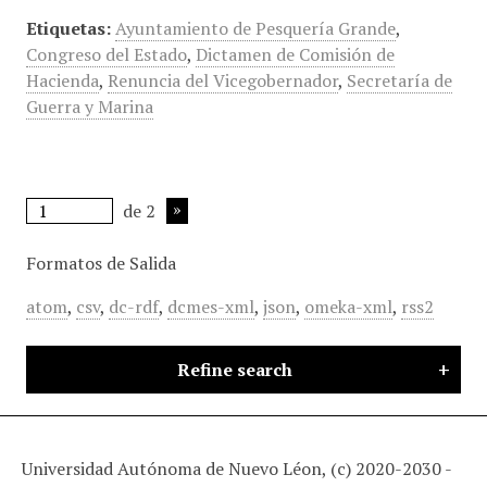
Etiquetas:
Ayuntamiento de Pesquería Grande
,
Congreso del Estado
,
Dictamen de Comisión de
Hacienda
,
Renuncia del Vicegobernador
,
Secretaría de
Guerra y Marina
de 2
Formatos de Salida
atom
,
csv
,
dc-rdf
,
dcmes-xml
,
json
,
omeka-xml
,
rss2
Refine search
Universidad Autónoma de Nuevo Léon, (c) 2020-2030 -