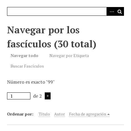
i
n
c
i
Navegar por los
p
a
fascículos (30 total)
l
Navegar todo
Navegar por Etiqueta
Buscar Fascículos
Número es exacto "99"
de 2
Ordenar por:
Título
Autor
Fecha de agregación