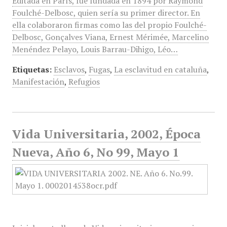
Editada en París, fue fundada en 1894 por Raymond
Foulché-Delbosc, quien sería su primer director. En
ella colaboraron firmas como las del propio Foulché-
Delbosc, Gonçalves Viana, Ernest Mérimée, Marcelino
Menéndez Pelayo, Louis Barrau-Dihigo, Léo…
Etiquetas:
Esclavos
,
Fugas
,
La esclavitud en cataluña
,
Manifestación
,
Refugios
Vida Universitaria, 2002, Época
Nueva, Año 6, No 99, Mayo 1