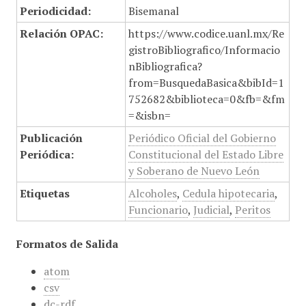
Periodicidad:
Bisemanal
Relación OPAC:
https://www.codice.uanl.mx/Re
gistroBibliografico/Informacio
nBibliografica?
from=BusquedaBasica&bibId=1
752682&biblioteca=0&fb=&fm
=&isbn=
Publicación
Periódico Oficial del Gobierno
Periódica:
Constitucional del Estado Libre
y Soberano de Nuevo León
Etiquetas
Alcoholes
,
Cedula hipotecaria
,
Funcionario
,
Judicial
,
Peritos
Formatos de Salida
atom
csv
dc-rdf