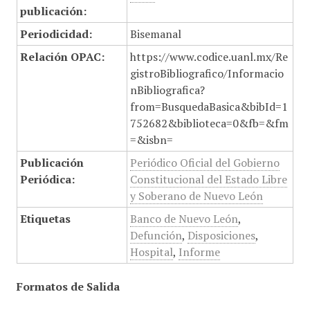
publicación:
Periodicidad:
Bisemanal
Relación OPAC:
https://www.codice.uanl.mx/Re
gistroBibliografico/Informacio
nBibliografica?
from=BusquedaBasica&bibId=1
752682&biblioteca=0&fb=&fm
=&isbn=
Publicación
Periódico Oficial del Gobierno
Periódica:
Constitucional del Estado Libre
y Soberano de Nuevo León
Etiquetas
Banco de Nuevo León
,
Defunción
,
Disposiciones
,
Hospital
,
Informe
Formatos de Salida