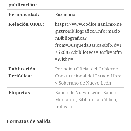
publicación:
Periodicidad:
Bisemanal
Relación OPAC:
https://www.codice.uanl.mx/Re
gistroBibliografico/Informacio
nBibliografica?
from=BusquedaBasica&bibId=1
752682&biblioteca=0&fb=&fm
=&isbn=
Publicación
Periódico Oficial del Gobierno
Periódica:
Constitucional del Estado Libre
y Soberano de Nuevo León
Etiquetas
Banco de Nuevo León
,
Banco
Mercantil
,
Biblioteca pública
,
Industria
Formatos de Salida