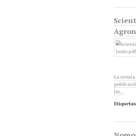
Scient
Agrono
La revista
publicació
las…
Etiquetas
Nomos 