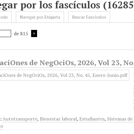
gar por los fascículos (16285
todo
Navegar por Etiqueta
Buscar Fascículos
de 815
ciOnes de NegOciOs, 2026, Vol 23, No.
:
Autotransporte
,
Bienestar laboral
,
Estudiantes
,
Sistemas de 
jo