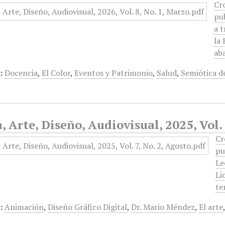
Cr
pu
a t
la 
aba
:
Docencia
,
El Color
,
Eventos y Patrimonio
,
Salud
,
Semiótica d
 Arte, Diseño, Audiovisual, 2025, Vol. 
Cr
pu
Le
Li
te
:
Animación
,
Diseño Gráfico Digital
,
Dr. Mario Méndez
,
El arte