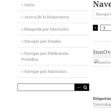
Nave
i
Inicio
n
Navegar 
c
Acerca de la Hemeroteca
i
p
Búsqueda por Fascículos
a
l
Navegar por Fondos
InnOva
Navegar por Publicación
Periódica
Navegar por Fascículos
Etiquetas
Teletraba