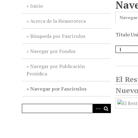
Nave
i
Inicio
n
Navegar
c
Acerca de la Hemeroteca
i
Título Uni
p
Búsqueda por Fascículos
a
l
Navegar por Fondos
Navegar por Publicación
Periódica
El Res
Navegar por Fascículos
Nuevo 