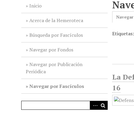
Nave
i
Inicio
n
Navegar
c
Acerca de la Hemeroteca
i
Etiquetas
p
Búsqueda por Fascículos
a
l
Navegar por Fondos
Navegar por Publicación
Periódica
La Def
Navegar por Fascículos
16