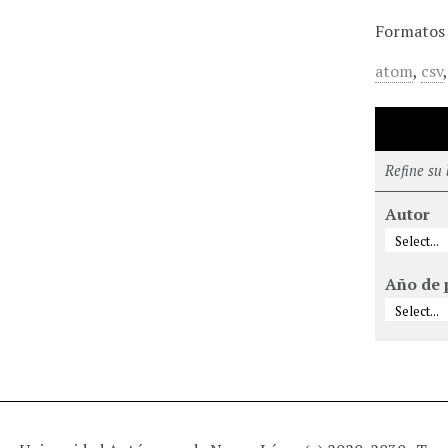
Formatos 
atom
,
csv
Refine su
Autor
Año de 