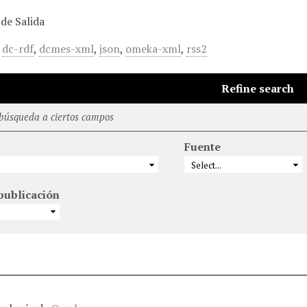
de Salida
,
dc-rdf
,
dcmes-xml
,
json
,
omeka-xml
,
rss2
Refine search
 búsqueda a ciertos campos
Fuente
publicación