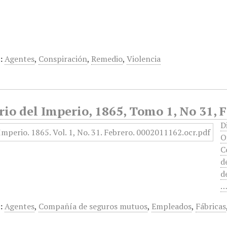
:
Agentes
,
Conspiración
,
Remedio
,
Violencia
rio del Imperio, 1865, Tomo 1, No 31, 
D
O
C
d
d
:
Agentes
,
Compañía de seguros mutuos
,
Empleados
,
Fábricas