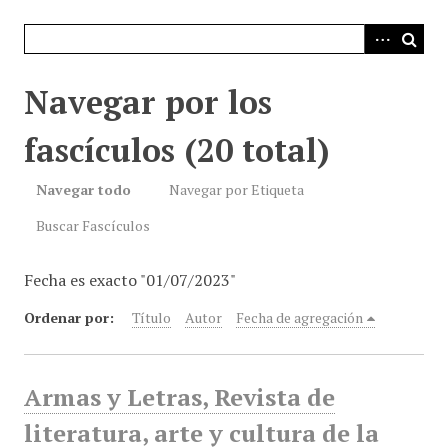
i
n
c
i
Navegar por los
p
a
fascículos (20 total)
l
Navegar todo
Navegar por Etiqueta
Buscar Fascículos
Fecha es exacto "01/07/2023"
Ordenar por:
Título
Autor
Fecha de agregación
Armas y Letras, Revista de
literatura, arte y cultura de la