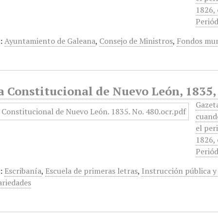
1826, 
Periód
:
Ayuntamiento de Galeana
,
Consejo de Ministros
,
Fondos mun
a Constitucional de Nuevo León, 1835,
Gazet
cuando
el per
1826, 
Periód
:
Escribanía
,
Escuela de primeras letras
,
Instrucción pública y 
ariedades