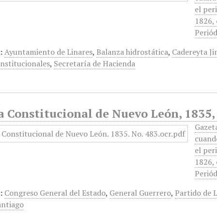
el per
1826, 
Periód
:
Ayuntamiento de Linares
,
Balanza hidrostática
,
Cadereyta J
nstitucionales
,
Secretaría de Hacienda
a Constitucional de Nuevo León, 1835,
Gazet
cuando
el per
1826, 
Periód
:
Congreso General del Estado
,
General Guerrero
,
Partido de 
antiago