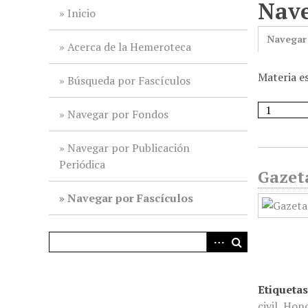
Nave
i
Inicio
n
Navegar
c
Acerca de la Hemeroteca
i
Materia e
p
Búsqueda por Fascículos
a
l
Navegar por Fondos
Navegar por Publicación
Periódica
Gazet
Navegar por Fascículos
Etiquetas
civil
,
Hono