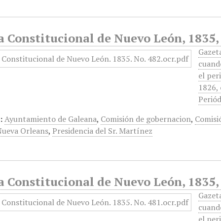
a Constitucional de Nuevo León, 1835,
Gazet
cuando
el per
1826, 
Periód
:
Ayuntamiento de Galeana
,
Comisión de gobernacion
,
Comisió
Nueva Orleans
,
Presidencia del Sr. Martínez
a Constitucional de Nuevo León, 1835,
Gazet
cuando
el per