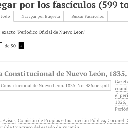
gar por los fascículos (599 to
 todo
Navegar por Etiqueta
Buscar Fascículos
s exacto "Periódico Oficial de Nuevo León"
de 30
a Constitucional de Nuevo León, 1835,
Gazet
cuando
el per
1826, 
Periód
:
Avisos
,
Comisión de Propios e Instrucción Pública
,
Coronel D
rable Congreso del estado de Yucatán