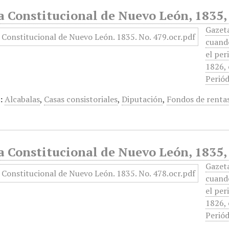
a Constitucional de Nuevo León, 1835,
Gazet
cuando
el per
1826, 
Periód
:
Alcabalas
,
Casas consistoriales
,
Diputación
,
Fondos de renta
a Constitucional de Nuevo León, 1835,
Gazet
cuando
el per
1826, 
Periód