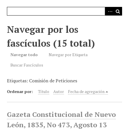
i
n
c
i
Navegar por los
p
a
fascículos (15 total)
l
Navegar todo
Navegar por Etiqueta
Buscar Fascículos
Etiquetas: Comisión de Peticiones
Ordenar por:
Título
Autor
Fecha de agregación
Gazeta Constitucional de Nuevo
León, 1835, No 473, Agosto 13