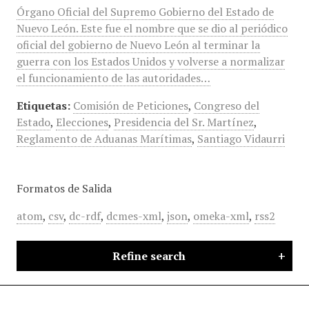
Órgano Oficial del Supremo Gobierno del Estado de
Nuevo León. Este fue el nombre que se dio al periódico
oficial del gobierno de Nuevo León al terminar la
guerra con los Estados Unidos y volverse a normalizar
el funcionamiento de las autoridades…
Etiquetas:
Comisión de Peticiones
,
Congreso del
Estado
,
Elecciones
,
Presidencia del Sr. Martínez
,
Reglamento de Aduanas Marítimas
,
Santiago Vidaurri
Formatos de Salida
atom
,
csv
,
dc-rdf
,
dcmes-xml
,
json
,
omeka-xml
,
rss2
Refine search