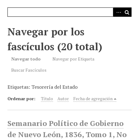
i
n
c
i
Navegar por los
p
a
fascículos (20 total)
l
Navegar todo
Navegar por Etiqueta
Buscar Fascículos
Etiquetas: Tesorería del Estado
Ordenar por:
Título
Autor
Fecha de agregación
Semanario Político de Gobierno
de Nuevo León, 1836, Tomo 1, No