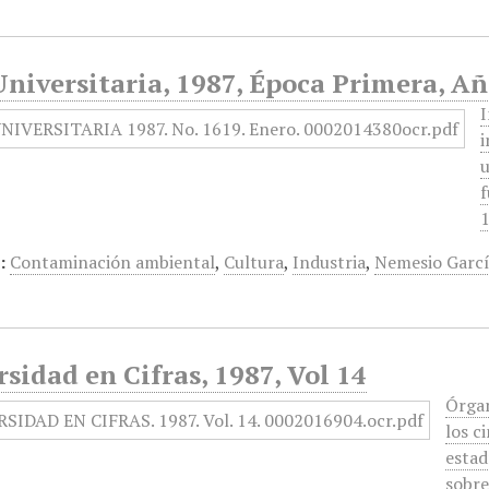
niversitaria, 1987, Época Primera, Añ
I
i
u
f
1
:
Contaminación ambiental
,
Cultura
,
Industria
,
Nemesio Garcí
sidad en Cifras, 1987, Vol 14
Órgan
los c
estad
sobre