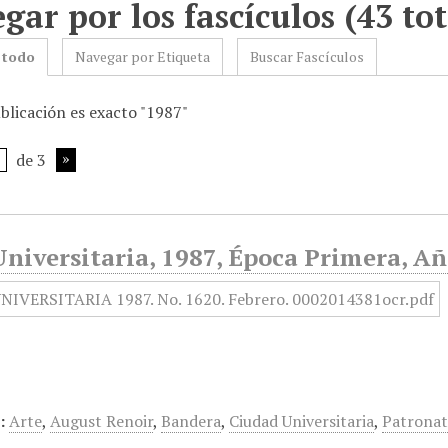
gar por los fascículos (43 tot
 todo
Navegar por Etiqueta
Buscar Fascículos
blicación es exacto "1987"
de 3
niversitaria, 1987, Época Primera, Añ
:
Arte
,
August Renoir
,
Bandera
,
Ciudad Universitaria
,
Patronat