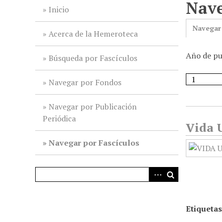
Nave
i
Inicio
n
Navegar
c
Acerca de la Hemeroteca
i
Año de pu
p
Búsqueda por Fascículos
a
l
Navegar por Fondos
Navegar por Publicación
Periódica
Vida U
Navegar por Fascículos
Etiquetas