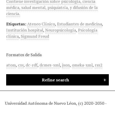
Contiene investigación sobre psicología, ciencia
médica, salud mental, psiquiatría, y difusión de la
ciencia.
Etiquetas:
Ateneo Clínico
,
Estudiantes de medicina
,
Institución hospital
,
Neuropsicología
,
Psicología
clínica
,
Sigmund Freud
Formatos de Salida
atom
,
csv
,
dc-rdf
,
dcmes-xml
,
json
,
omeka-xml
,
rss2
Refine search
Universidad Autónoma de Nuevo Léon, (c) 2020-2030 -