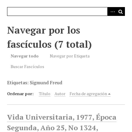
i
n
c
i
Navegar por los
p
a
fascículos (7 total)
l
Navegar todo
Navegar por Etiqueta
Buscar Fascículos
Etiquetas: Sigmund Freud
Ordenar por:
Título
Autor
Fecha de agregación
Vida Universitaria, 1977, Época
Segunda, Año 25, No 1324,