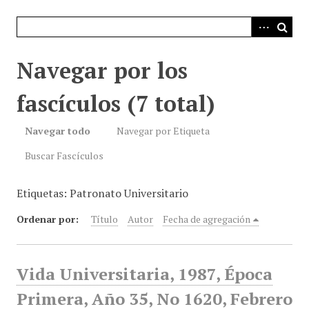
i
n
c
i
Navegar por los
p
a
fascículos (7 total)
l
Navegar todo
Navegar por Etiqueta
Buscar Fascículos
Etiquetas: Patronato Universitario
Ordenar por:
Título
Autor
Fecha de agregación
Vida Universitaria, 1987, Época
Primera, Año 35, No 1620, Febrero