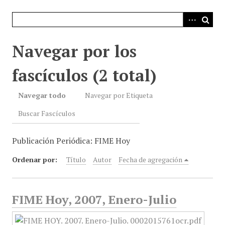
i
n
c
i
Navegar por los
p
a
fascículos (2 total)
l
Navegar todo
Navegar por Etiqueta
Buscar Fascículos
Publicación Periódica: FIME Hoy
Ordenar por:
Título
Autor
Fecha de agregación
FIME Hoy, 2007, Enero-Julio