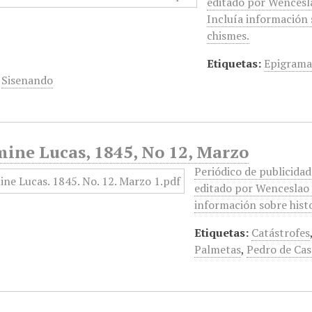
editado por Wencesla
Incluía información s
chismes.
Etiquetas:
Epigram
,
Sisenando
mine Lucas, 1845, No 12, Marzo
Periódico de publicidad 
editado por Wenceslao 
información sobre histo
Etiquetas:
Catástrofes
Palmetas
,
Pedro de Cast