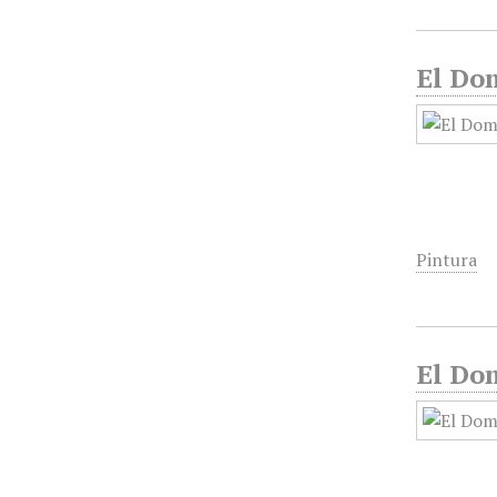
El Do
Pintura
El Do