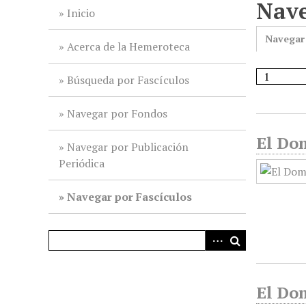
Nave
i
Inicio
n
Navegar
c
Acerca de la Hemeroteca
i
p
Búsqueda por Fascículos
a
l
Navegar por Fondos
El Dom
Navegar por Publicación
Periódica
Navegar por Fascículos
El Do