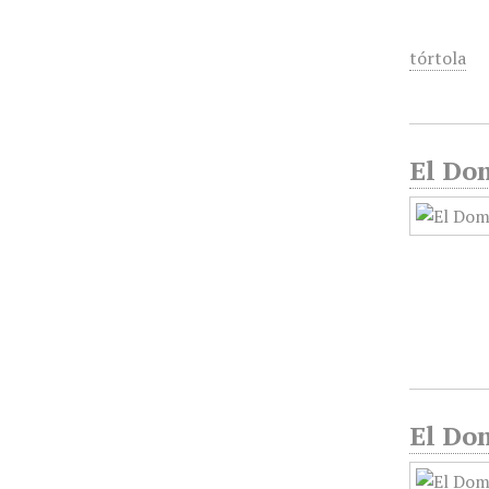
tórtola
El Dom
El Do