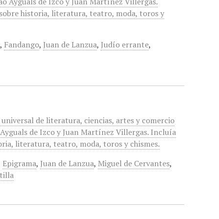
o Ayguals de Izco y Juan Martínez Villergas.
obre historia, literatura, teatro, moda, toros y
a
,
Fandango
,
Juan de Lanzua
,
Judío errante
,
universal de literatura, ciencias, artes y comercio
Ayguals de Izco y Juan Martínez Villergas. Incluía
ria, literatura, teatro, moda, toros y chismes.
,
Epigrama
,
Juan de Lanzua
,
Miguel de Cervantes
,
illa